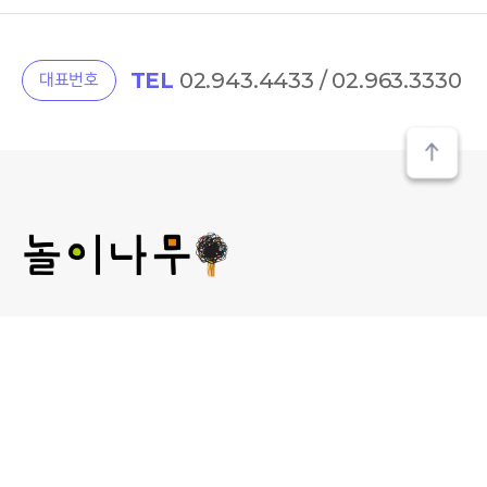
TEL
02.943.4433 / 02.963.3330
대표번호
(주) 놀이나무
대표 : 김미선
개인정보관리 책임자 : 김미선
사업자등록번호 : 209-81-52481
통신판매업신고 :
제2013-서울성북-00241호
서울 성북구 보문로 30라길 15, 2층 놀이나무
대표 E-MAIL : plan@norinamoo.com